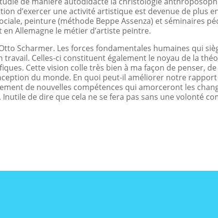
 étudié de manière autodidacte la christologie anthroposoph
n d’exercer une activité artistique est devenue de plus en p
ociale, peinture (méthode Beppe Assenza) et séminaires pé
t en Allemagne le métier d’artiste peintre.
e Otto Scharmer. Les forces fondamentales humaines qui siège
travail. Celles-ci constituent également le noyau de la th
cifiques. Cette vision colle très bien à ma façon de penser, de
conception du monde. En quoi peut-il améliorer notre rapport
pement de nouvelles compétences qui amorceront les chan
nutile de dire que cela ne se fera pas sans une volonté c