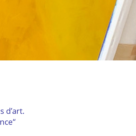
 d’art.
ence“